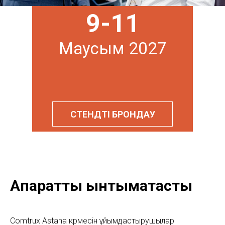
9-11
Маусым 2027
СТЕНДТІ БРОНДАУ
Ақпараттық ынтымақтастық
Comtrux Astana көрмесін ұйымдастырушылар