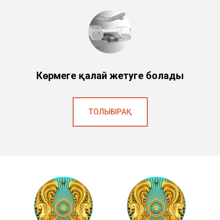
Көрмеге қалай жетуге болады
ТОЛЫҒЫРАҚ