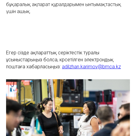
бұқаралық ақпарат құралдарымен ынтымақтастық
үшін ашық.
Егер сізде ақпараттық серіктестік туралы
ұсыныстарыңыз болса, көрсетілген электрондық
поштаға хабарласыңыз:
adilzhan.karimov@bmca.kz