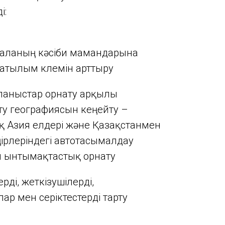
і:
 саланың кәсіби мамандарына
атылым көлемін арттыру
йланыстар орнату арқылы
ту географиясын кеңейту –
қ Азия елдері және Қазақстанмен
ңірлеріндегі автотасымалдау
 ынтымақтастық орнату
рді, жеткізушілерді,
ар мен серіктестерді тарту