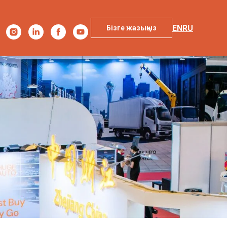
EN
RU
Бізге жазыңыз