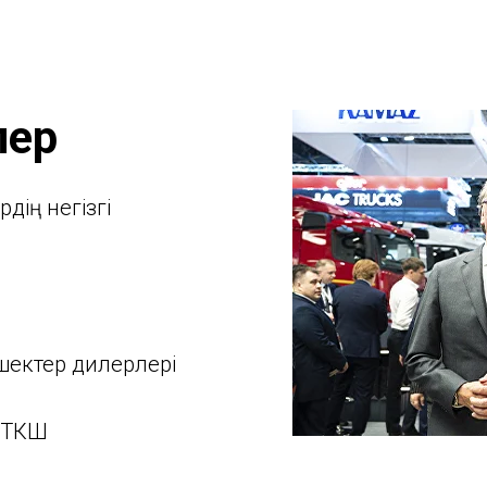
лер
дің негізгі
шектер дилерлері
 ТКШ