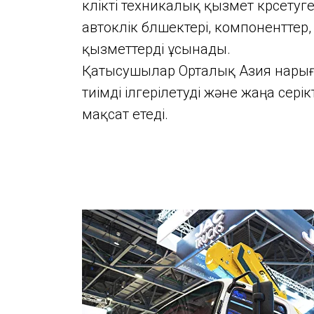
көлікті техникалық қызмет көрсетуг
автокөлік бөлшектері, компонентте
қызметтерді ұсынады.
Қатысушылар Орталық Азия нарығын
тиімді ілгерілетуді және жаңа сері
мақсат етеді.