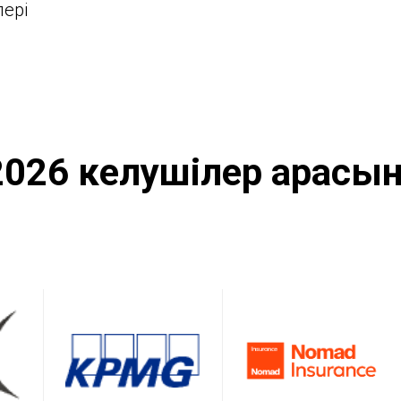
лері
2026 келушілер арасын