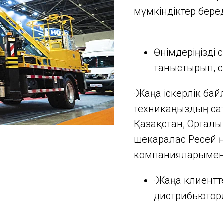
мүмкіндіктер беред
Өнімдеріңізді
таныстырып, с
·Жаңа іскерлік ба
техникаңыздың са
Қазақстан, Орталы
шекаралас Ресей ө
компанияларымен
·Жаңа клиентте
дистрибьюторл