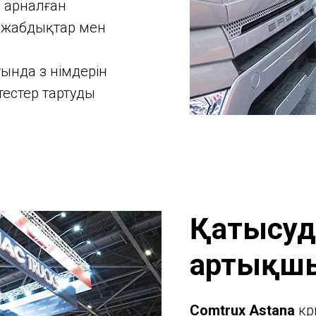
е арналған
р, жабдықтар мен
да өз өнімдерін
ктестер тартуды
Қатысуд
артықш
Comtrux Astana
көр