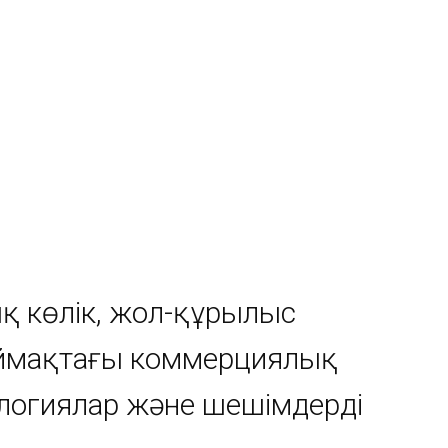
қ көлік, жол-құрылыс
 аймақтағы коммерциялық
ологиялар және шешімдерді