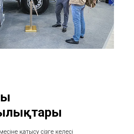
ың
ылықтары
месіне қатысу сізге келесі