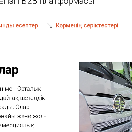
егізгі B2B платформасы
ынды есептер
Көрменің серіктестері
лар
ан мен Орталық
дай-ақ шетелдік
сады. Олар
арнайы және жол-
оммерциялық