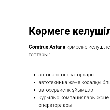
Көрмеге келуші
Comtrux Astana
көрмесіне келушілер
топтары :
автопарк операторлары
автотехника және қосалқы бөл
автосервистік ұйымдар
құрылыс компаниялары және
операторлары