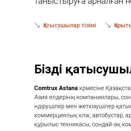
таныстыруға арналған н
Қатысушылар тізімі
Қорыт
Біздің қатысушы
Comtrux Astana
көрмесіне Қазақст
Азия елдерінің компаниялары, сон
өндірушілер мен жеткізушілер қаты
коммерциялық көлік, автобустар, 
құрылыс техникасы, сондай-ақ к