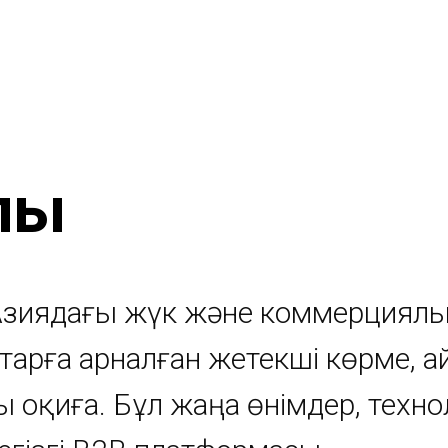
лы
 Азиядағы жүк және коммерциялы
старға арналған жетекші көрме,
ы оқиға. Бұл жаңа өнімдер, техн