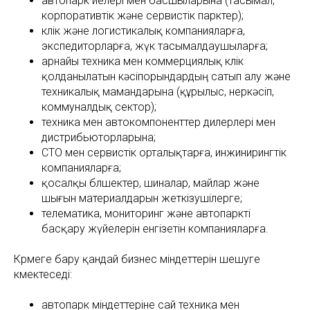
автопарк иелері мен басшыларына (тасымал,
корпоративтік және сервистік парктер);
көлік және логистикалық компанияларға,
экспедиторларға, жүк тасымалдаушыларға;
арнайы техника мен коммерциялық көлік
қолданылатын кәсіпорындардың сатып алу және
техникалық мамандарына (құрылыс, өнеркәсіп,
коммуналдық сектор);
техника мен автокомпоненттер дилерлері мен
дистрибьюторларына;
СТО мен сервистік орталықтарға, инжинирингтік
компанияларға;
қосалқы бөлшектер, шиналар, майлар және
шығын материалдарын жеткізушілерге;
телематика, мониторинг және автопаркті
басқару жүйелерін енгізетін компанияларға.
Көрмеге бару қандай бизнес міндеттерін шешуге
көмектеседі:
автопарк міндеттеріне сай техника мен