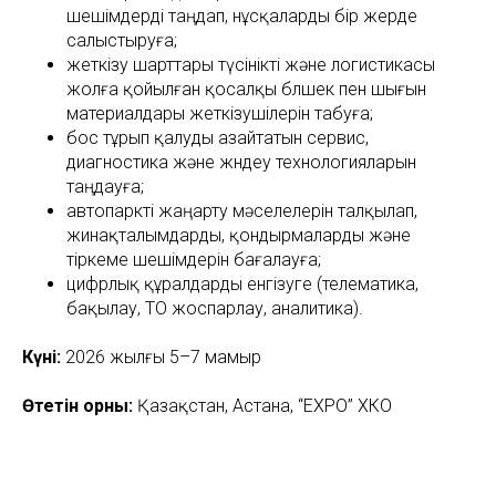
шешімдерді таңдап, нұсқаларды бір жерде
салыстыруға;
жеткізу шарттары түсінікті және логистикасы
жолға қойылған қосалқы бөлшек пен шығын
материалдары жеткізушілерін табуға;
бос тұрып қалуды азайтатын сервис,
диагностика және жөндеу технологияларын
таңдауға;
автопаркті жаңарту мәселелерін талқылап,
жинақталымдарды, қондырмаларды және
тіркеме шешімдерін бағалауға;
цифрлық құралдарды енгізуге (телематика,
бақылау, ТО жоспарлау, аналитика).
Күні:
2026 жылғы 5–7 мамыр
Өтетін орны:
Қазақстан, Астана, “EXPO” ХКО