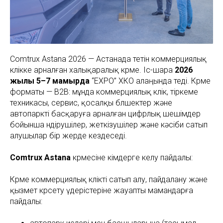
Comtrux Astana 2026 — Астанада өтетін коммерциялық
көлікке арналған халықаралық көрме. Іс-шара
2026
жылғы 5–7 мамырда
“EXPO” ХКО алаңында өтеді. Көрме
форматы — B2B: мұнда коммерциялық көлік, тіркеме
техникасы, сервис, қосалқы бөлшектер және
автопаркті басқаруға арналған цифрлық шешімдер
бойынша өндірушілер, жеткізушілер және кәсіби сатып
алушылар бір жерде кездеседі.
Comtrux Astana
көрмесіне кімдерге келу пайдалы:
Көрме коммерциялық көлікті сатып алу, пайдалану және
қызмет көрсету үдерістеріне жауапты мамандарға
пайдалы: