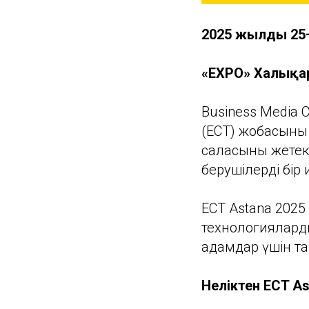
2025 жылдың 2
«EXPO» Халықа
Business Media C
(ECT) жобасының
саласының жетек
берушілерді бір
ECT Astana 2025
технологияларды
адамдар үшін та
Неліктен ECT A