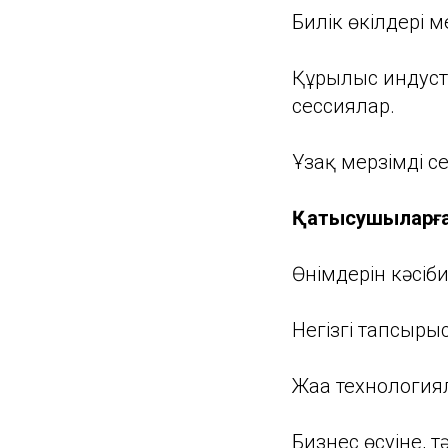
Билік өкілдері 
Құрылыс индустр
сессиялар.
Ұзақ мерзімді с
Қатысушыларға
Өнімдерін кәсіби
Негізгі тапсырыс
Жаңа технология
Бизнес өсуіне, 