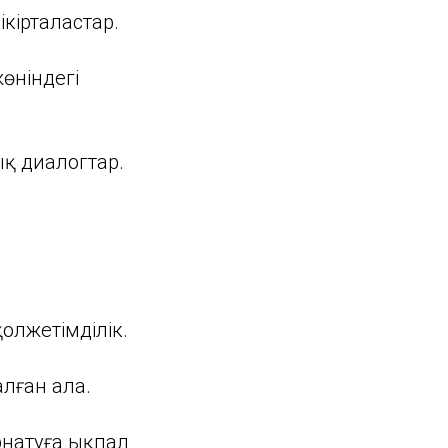
кірталастар.
өніндегі
ық диалогтар.
қолжетімділік.
лған алаң.
рнатуға ықпал