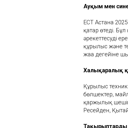
Ауқым мен сине
ECT Астана 202
қатар өтеді. Бұ
әрекеттесудің е
құрылыс және т
жаңа деңгейіне ш
Халықаралық қ
Құрылыс техник
бөлшектер, май
қаржылық шешім
Ресейден, Қытай
Тақырыптардың а