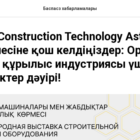
Баспасөз хабарламалары
Construction Technology As
месіне қош келдіңіздер: 
 құрылыс индустриясы ү
ктер дәуірі!