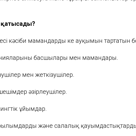
р қатысады?
есі кәсіби мамандардың кең ауқымын тартатын 
нияларының басшылары мен мамандары.
ушілер мен жеткізушілер.
ешімдер әзірлеушілер.
ингтік ұйымдар.
рылымдардың және салалық қауымдастықтардың 