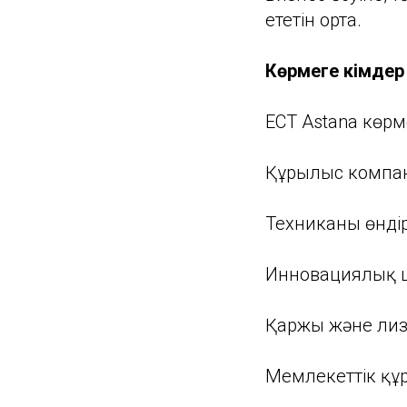
ететін орта.
Көрмеге кімде
ECT Astana көрм
Құрылыс компа
Техниканы өндір
Инновациялық ш
Қаржы және лиз
Мемлекеттік құ