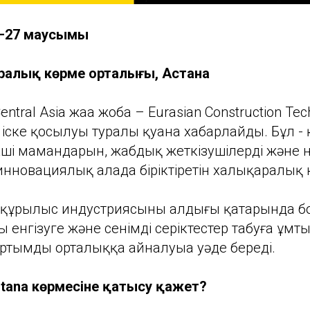
5–27 маусымы
ралық көрме орталығы, Астана
entral Asia жаңа жоба – Eurasian Construction T
 іске қосылуы туралы қуана хабарлайды. Бұл -
ші мамандарын, жабдық жеткізушілерді және н
 инновациялық алаңда біріктіретін халықаралық 
 құрылыс индустриясының алдыңғы қатарында бо
 енгізуге және сенімді серіктестер табуға ұм
ртымды орталыққа айналуыңа уәде береді.
stana көрмесіне қатысу қажет?