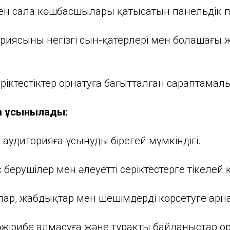
мен сала көшбасшылары қатысатын панельдік пі
иясының негізгі сын-қатерлері мен болашағы ж
еріктестіктер орнатуға бағытталған сараптамал
 ұсынылады:
 аудиторияға ұсынудың бірегей мүмкіндігі.
 берушілер мен әлеуетті серіктестерге тікелей 
лар, жабдықтар мен шешімдерді көрсетуге арна
тәжірибе алмасуға және тұрақты байланыстар о