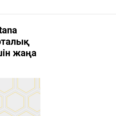
tana
Орталық
шін жаңа