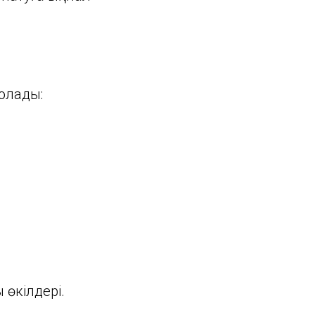
болады:
өкілдері.