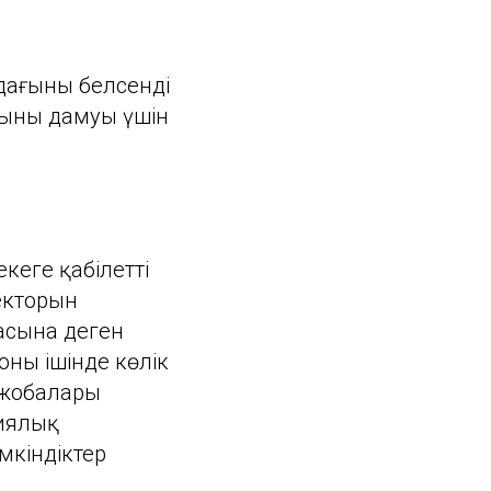
ағының белсенді
ының дамуы үшін
кеге қабілетті
екторын
асына деген
ның ішінде көлік
 жобалары
фиялық
мкіндіктер