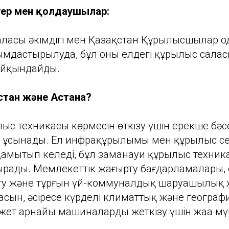
тер мен қолдаушылар:
ласы әкімдігі мен Қазақстан Құрылысшылар од
мдастырылуда, бұл оның елдегі құрылыс салас
айқындайды.
стан және Астана?
ыс техникасы көрмесін өткізу үшін ерекше бәсе
 ұсынады. Ел инфрақұрылымы мен құрылыс с
дамытып келеді, бұл заманауи құрылыс техник
рады. Мемлекеттік жаңғырту бағдарламалары, о
ту және тұрғын үй-коммуналдық шаруашылық
асын, әсіресе күрделі климаттық және геогра
жет арнайы машиналарды жеткізу үшін жаңа мү