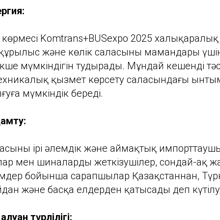
ргия:
5 көрмесі Komtrans+BUSexpo 2025 халықаралық
л құрылыс және көлік саласының мамандары үші
рекше мүмкіндігін тудырады. Мұндай кешенді тәс
ехникалық қызмет көрсету саласындағы ынты
ығуға мүмкіндік береді.
амту:
асының ірі әлемдік және аймақтық импорттауш
лар мен шиналарды жеткізушілер, сондай-ақ ж
дер бойынша сарапшылар Қазақстаннан, Түр
дан және басқа елдерден қатысады деп күтілу
луан түрлілігі: