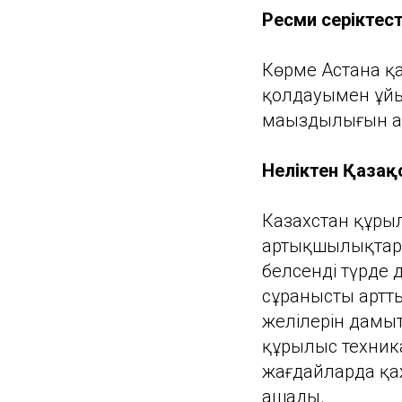
Ресми серіктес
Көрме Астана қа
қолдауымен ұйы
маңыздылығын 
Неліктен Қазақ
Казахстан құрыл
артықшылықтар
белсенді түрде 
сұранысты артты
желілерін дамы
құрылыс техник
жағдайларда қа
ашады.