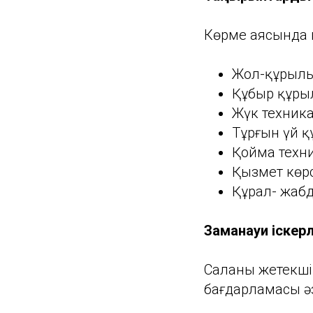
Көрме аясында к
Жол-құрылы
Құбыр құр
Жүк техник
Тұрғын үй 
Қойма техн
Қызмет көр
Құрал- жаб
Заманауи іскерл
Саланың жетекш
бағдарламасы әз