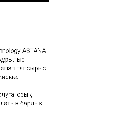
echnology ASTANA
 құрылыс
егізгі тапсырыс
көрме.
луға, озық
тылатын барлық