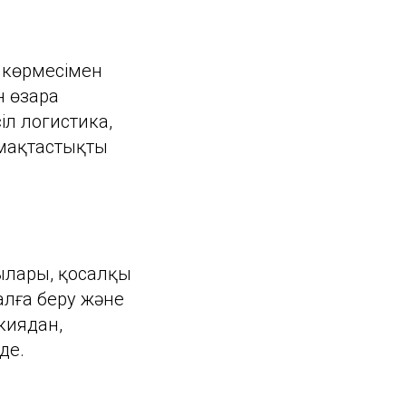
 көрмесімен
н өзара
іл логистика,
мақтастықтың
ылары, қосалқы
алға беру және
киядан,
де.