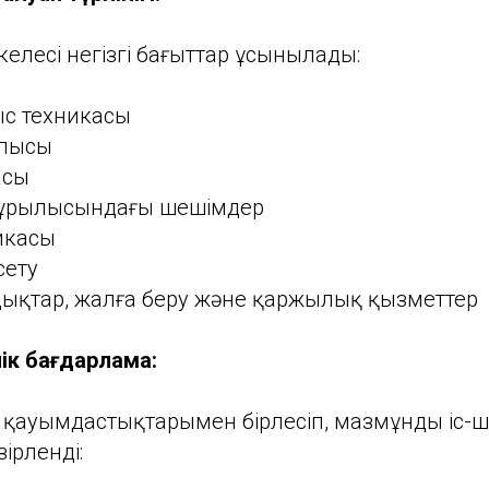
елесі негізгі бағыттар ұсынылады:
с техникасы
ылысы
асы
құрылысындағы шешімдер
икасы
сету
дықтар, жалға беру және қаржылық қызметтер
ік бағдарлама:
і қауымдастықтарымен бірлесіп, мазмұнды іс-
ірленді: