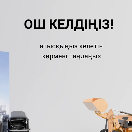
ҚОШ КЕЛДІҢІЗ!
Қатысқыңыз келетін
көрмені таңдаңыз