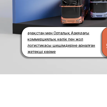
Қазақстан мен Орталық Азиядағы
С
коммерциялық көлік пен жол
ОРН
логистикасы шешімдеріне арналған
жетекші көрме