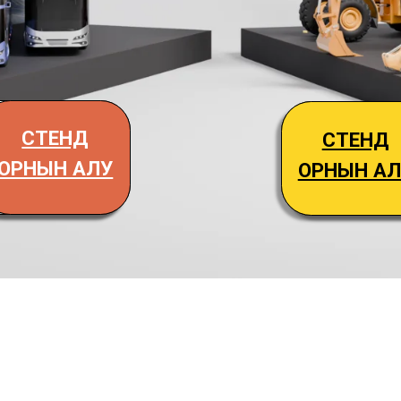
Құры
ТЕНД
СТЕНД
жаб
ЫН АЛУ
ОРНЫН АЛУ
көрм