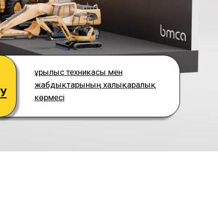
лыс техникасы мен
дықтарының халықаралық
есі